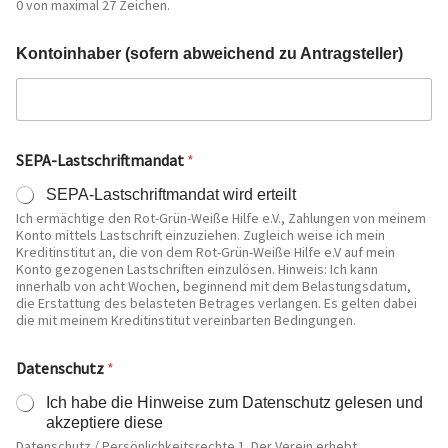
0 von maximal 27 Zeichen.
Kontoinhaber (sofern abweichend zu Antragsteller)
*
SEPA-Lastschriftmandat
*
*
a
SEPA-Lastschriftmandat wird erteilt
b
Ich ermächtige den Rot-Grün-Weiße Hilfe e.V., Zahlungen von meinem
w
Konto mittels Lastschrift einzuziehen. Zugleich weise ich mein
e
Kreditinstitut an, die von dem Rot-Grün-Weiße Hilfe e.V auf mein
i
Konto gezogenen Lastschriften einzulösen. Hinweis: Ich kann
c
innerhalb von acht Wochen, beginnend mit dem Belastungsdatum,
h
die Erstattung des belasteten Betrages verlangen. Es gelten dabei
e
die mit meinem Kreditinstitut vereinbarten Bedingungen.
n
d
Datenschutz
*
Ich habe die Hinweise zum Datenschutz gelesen und
akzeptiere diese
Datenschutz / Persönlichkeitsrechte 1. Der Verein erhebt,