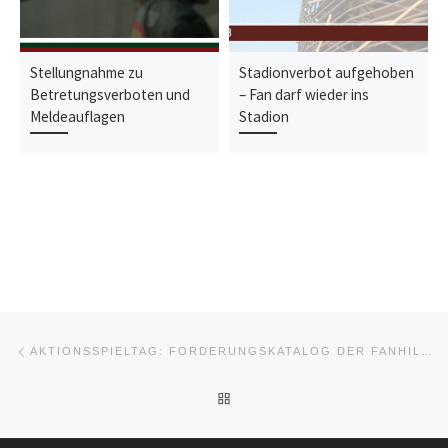
Stellungnahme zu
Stadionverbot aufgehoben
Betretungsverboten und
– Fan darf wieder ins
Meldeauflagen
Stadion
Beitragsnavigation
Vorheriger Beitrag
AKTIONSSPIELTAG: FORDERUNGSKATALOG DER FANHILFEN AN DIE NEUE BUNDESREGIERUNG
ZURÜCK ZUR BEITRAGSLIST