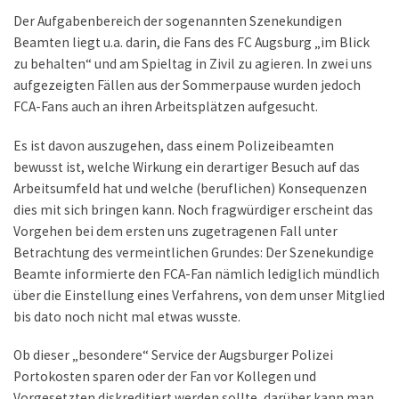
Der Aufgabenbereich der sogenannten Szenekundigen
Beamten liegt u.a. darin, die Fans des FC Augsburg „im Blick
zu behalten“ und am Spieltag in Zivil zu agieren. In zwei uns
aufgezeigten Fällen aus der Sommerpause wurden jedoch
FCA-Fans auch an ihren Arbeitsplätzen aufgesucht.
Es ist davon auszugehen, dass einem Polizeibeamten
bewusst ist, welche Wirkung ein derartiger Besuch auf das
Arbeitsumfeld hat und welche (beruflichen) Konsequenzen
dies mit sich bringen kann. Noch fragwürdiger erscheint das
Vorgehen bei dem ersten uns zugetragenen Fall unter
Betrachtung des vermeintlichen Grundes: Der Szenekundige
Beamte informierte den FCA-Fan nämlich lediglich mündlich
über die Einstellung eines Verfahrens, von dem unser Mitglied
bis dato noch nicht mal etwas wusste.
Ob dieser „besondere“ Service der Augsburger Polizei
Portokosten sparen oder der Fan vor Kollegen und
Vorgesetzten diskreditiert werden sollte, darüber kann man