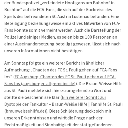
der Bundespolizei „verfeindete Hooligans am Bahnhof in
Buchloe“ auf die FCA-Fans, die sich auf der Rückreise des
Spiels des befreundeten SC Austria Lustenau befanden. Eine
Beteiligung beziehungsweise ein aktives Mitwirken von FCA-
Fans könnte somit verneint werden. Auch die Darstellung der
Polizei und einiger Medien, es seien bis zu 100 Personen an
einer Auseinandersetzung beteiligt gewesen, lässt sich nach
unseren Informationen nicht bestätigen.
Am Sonntag folgte ein weiterer Bericht in ähnlicher
Aufmachung: „Chaoten des FC St. Pauli gehen auf FCA-Fans
los“ (
FC Augsburg: Chaoten des FC St. Pauli gehen auf FCA-
Fans los (augsburger-allgemeine.de)
). Die Braun-Weisse Hilfe
aus St. Pauli meldete sich hierzu umgehend zu Wort und
stellte die Geschehnisse klar (
Ein weiterer Schritt zur
Dystopie der Fankultur – Braun-Weiße Hilfe | Fanhilfe St. Pauli
(braunweissehilfe.de)
). Diese Schilderung deckt sich mit
unseren Erkenntnissen und wirft die Frage nach der
Rechtmäßigkeit und Sinnhaftigkeit der stattgefundenen