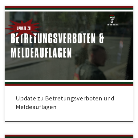
Ein regelrechtes Spektakel erlebten am vergangenen Wochenende alle FCA-
Fans als unsere Mannschaft wie im Rausch den Gegner abfertigte. Nicht
minder erfolgreich agierten wir als Rot-Grün-Weiße Hilfe e.V. in den letzten
Tagen. Vergangene Woche kündigten wir an, gegen die zugestellten
Betretungsverbote und Meldeauflagen (http://rot-gruen-weisse-
hilfe.de/stellungnahme-zu-betretungsverboten-und-meldeauflagen/)
Einspruch einzulegen, die drei RGWH-Mitgliedern von Ordnungsamt […]
Update zu Betretungsverboten und
Meldeauflagen