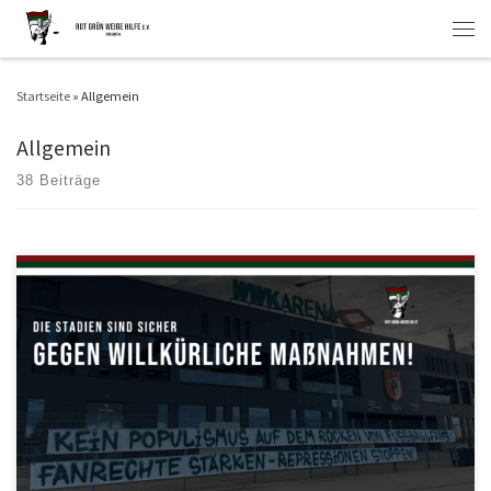
Zum Inhalt springen
Men
Startseite
»
Allgemein
Allgemein
38 Beiträge
Gestern und heute haben sich in Augsburg – auf Initiative des bayerischen
Innenministeriums und der DFL – diverse Polizeivertreter,
Sicherheitsbeauftragte zahlreicher bayerischer Vereine und die Fanprojekte
der jeweiligen Standorte getroffen. Als Aufhänger sollte die Gründung
sogenannter Stadionallianzen in Bayern dienen. Der Zeitpunkt dieses
Treffens lässt jedoch ganz andere Motive vermuten. […]