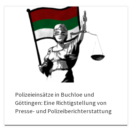
Am 11.03.2024 veröffentlichte die Augsburger Allgemeine einen Artikel mit der
Frage „Waren FCA-Fans an einer Massenschlägerei im Allgäu beteiligt?“
(Massenschlägerei in Buchloe: Wurden FCA-Fans angegriffen? (augsburger-
allgemeine.de)). Eine Antwort darauf liefert der Autor unter Berufung auf die
Bundespolizei direkt im ersten Absatz des Artikels und macht damit die
suggestive Fragestellung des […]
Polizeieinsätze in Buchloe und
Göttingen: Eine Richtigstellung von
Presse- und Polizeiberichterstattung