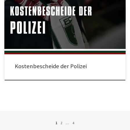
In den vergangenen Tagen haben mehrere Mitglieder des Rot-Grün-Weiße
Hilfe e.V. Post vom Polizeipräsidium Schwaben Nord erhalten. In dem
Schreiben mit der Überschrift „Anhörung“ werden Betroffene darüber
informiert, dass ihnen von Seiten der Polizei Kosten „für die Anwendung
unmittelbaren Zwangs“ in Höhe von 59€ in Rechnung gestellt werden sollen.
Ihnen […]
Kostenbescheide der Polizei
Beitragsnavigation
1
2
…
4