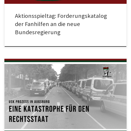
Aktionsspieltag: Forderungskatalog
der Fanhilfen an die neue
Bundesregierung
Zum ersten Heimspiel der vergangenen Saison empfing der FCA die Borussia
aus Mönchengladbach im ausverkauften Schwabenstadion. Das 4:4
Spektakel auf dem Rasen sollte an diesem Tag aber in den Hintergrund
rücken, machte nach Abpfiff des Spiels ein Bild der Mönchengladbacher
Fanhilfe die Runde, auf dem ein Schussloch in einem Gladbacher […]