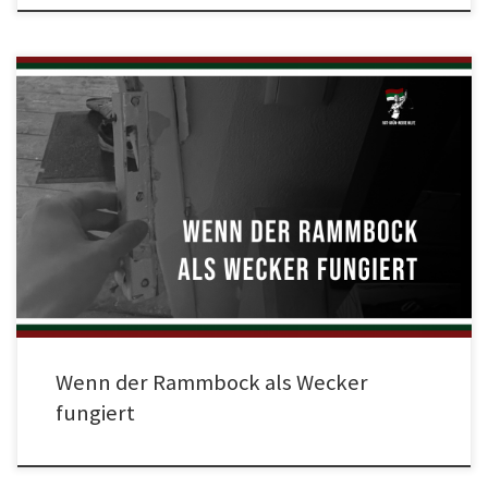
Dienstagmorgen, 6 Uhr, irgendwo in Augsburg. Durch das sanfte Klopfen
eines Rammbocks werden drei FCA-Fans in einer WG geweckt. Der Klang
aufgebrochener Türen wird melodisch passend durch das Geschreie zarter
USK-Stimmen untermalt. Der Weckdienst bringt zwar kein Frühstück ans
Bett, dafür aber Handschellen und Kabelbinder. Was folgt, ist eine rund […]
Wenn der Rammbock als Wecker
fungiert