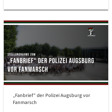
Im Jahr 2008 riefen FCA-Fans dazu auf, sich vor dem letzten Heimspiel gegen
Carl-Zeiss Jena am Rathausplatz zu treffen und anschließend in die Rosenau
zu laufen. Gemeinsam wollten sich die Fans auf das entscheidende Spiel um
den Klassenerhalt in der 2. Bundesliga einstimmen, mit Erfolg. Was vor 16
Jahren mit […]
„Fanbrief“ der Polizei Augsburg vor
Fanmarsch