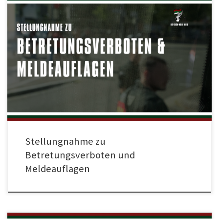
„Ordnungsamt + Bullen: Fickt euch und eure Verbote!“ war am Sonntag auf
einer großen Fahne am Zaun der Ulrich-Biesinger-Tribüne zu lesen. Die
Aussage der Ultraszene im Stadion und ihre kurze Erläuterung im Vorfeld
(https://augsburg.original1907.de/2024/02/fickt-euch-und-eure-
verbote.html?i=1) finden ihren Auslöser in Briefen, die am Freitag vor dem
Heimspiel gegen Freiburg drei FCA-Fans persönlich […]
Stellungnahme zu
Betretungsverboten und
Meldeauflagen