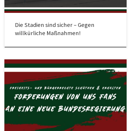
Die Stadien sind sicher – Gegen
willkürliche Maßnahmen!
Beim letzten Heimspiel beteiligte sich der Rot-Grün-Weiße Hilfe e.V. – wie viele
andere Fußballstandorte in Deutschland auch – am Aktionsspieltag zur
vorgezogenen Bundestagswahl. Initiiert vom Dachverband der Fanhilfen
wurden insgesamt sieben unmissverständliche Forderungen an eine neue
Bundesregierung gestellt. Der ausführliche Forderungskatalog ist auf der
Webseite des Dachverband der Fanhilfen e.V. […]