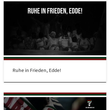
Wir trauern um Edde, unseren treuen Freund, 1. Vorstand und Mitbegründer
des Rot-Grün-Weiße Hilfe e.V.! Edde war langjähriger FCA-Fan und
Mitbegründer unserer Fanhilfe. Als erster hauptamtlicher Fanbeauftragter in
Augsburg war er nicht nur zwischen 2011 und 2016 uns Fans ein
vertrauensvoller Ratgeber. Der Dialog zwischen allen Menschen die Teil des
[…]
Ruhe in Frieden, Edde!