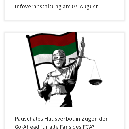
Infoveranstaltung am 07. August
Ein Zug der Go-Ahead Bayern GmbH mit gut 50 Augsburger Fans, die sich auf
der Rückreise vom gestrigen Landespokalfinale der befreundeten Kickers
befanden, wurde ohne ersichtlichen Grund am Bahnhof Würzburg Süd
gestoppt und für eine knappe Stunde aufgehalten. Begleitet von einem
hinzugezogenen Polizeiaufgebot von rund 50 Beamten wurde den Fans […]
Pauschales Hausverbot in Zügen der
Go-Ahead für alle Fans des FCA?