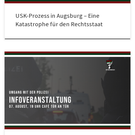
USK-Prozess in Augsburg – Eine
Katastrophe für den Rechtsstaat
Am Mittwoch, 07. August findet ab 19:00 Uhr wieder turnusgemäß ein
kostenloser Infoabend des Rot-Grün-Weiße Hilfe e.V. im Café Tür an Tür,
Wertachstraße 29a in Augsburg statt. Eingeladen ist neben unseren
Mitglieder generell jeder FCA-Fan. Wie bei bisherigen Infoveranstaltungen
auch, geht es insbesondere um das eigene Verhalten ggü. der Polizei/Justiz
[…]