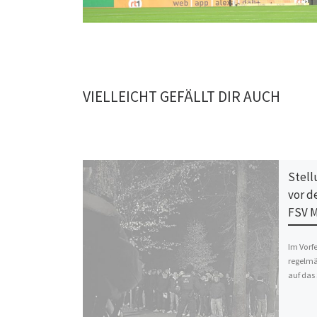
VIELLEICHT GEFÄLLT DIR AUCH
Stell
vor d
FSV M
Im Vorf
regelmä
auf das