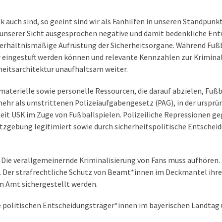
ik auch sind, so geeint sind wir als Fanhilfen in unseren Standpu
s unserer Sicht ausgesprochen negative und damit bedenkliche En
hältnismäßige Aufrüstung der Sicherheitsorgane. Während Fußbal
eingestuft werden können und relevante Kennzahlen zur Kriminalit
heitsarchitektur unaufhaltsam weiter.
 materielle sowie personelle Ressourcen, die darauf abzielen, Fuß
mehr als umstrittenen Polizeiaufgabengesetz (PAG), in der ursp
eit USK im Zuge von Fußballspielen. Polizeiliche Repressionen g
setzgebung legitimiert sowie durch sicherheitspolitische Entschei
 Die verallgemeinernde Kriminalisierung von Fans muss aufhören.
n. Der strafrechtliche Schutz von Beamt*innen im Deckmantel ihr
m Amt sichergestellt werden.
ie politischen Entscheidungsträger*innen im bayerischen Landtag 