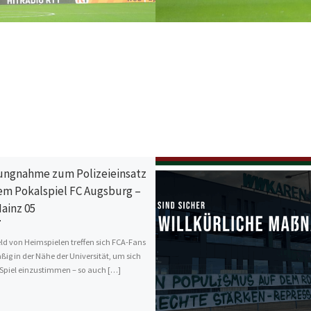
ungnahme zum Polizeieinsatz
em Pokalspiel FC Augsburg –
ainz 05
eld von Heimspielen treffen sich FCA-Fans
ßig in der Nähe der Universität, um sich
 Spiel einzustimmen – so auch […]