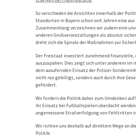
staerken.de/fragenkatalog
So verschieden die Ansichten innerhalb der Polit
Standorten in Bayern schon seit Jahren eine au
Zusammenhang verzeichnen wir zudem eine unver
anderen Großveranstaltungen als absolut sicher 
dreht sich die Spirale der Maßnahmen zur Sicher
Der Freistaat investiert zunehmend finanzielle,
auszuspähen. Dies zeigt sich unter anderem im 
dem ausufernden Einsatz der Polizei-Sondereinh
nicht nur gebilligt, sondern auch durch ihre Ge
gefördert.
Wir fordern die Politik daher zum Umdenken auf!
ihr Einsatz bei Fußballspielen überdacht werde
angemessene Strafverfolgung von Fehltritten i
Wir richten uns deshalb auf direktem Wege an d
Politik: