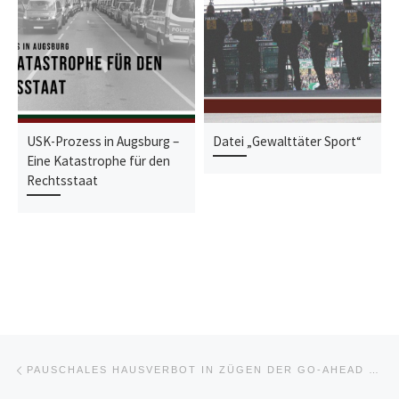
USK-Prozess in Augsburg –
Datei „Gewalttäter Sport“
Eine Katastrophe für den
Rechtsstaat
Beitragsnavigation
Vorheriger Beitrag
PAUSCHALES HAUSVERBOT IN ZÜGEN DER GO-AHEAD FÜR ALLE FANS DES FCA?