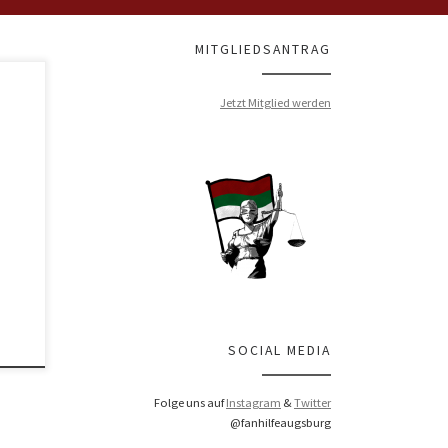
MITGLIEDSANTRAG
Jetzt Mitglied werden
im
mmen
 der
 von
isten
SOCIAL MEDIA
Folge uns auf
Instagram
&
Twitter
@fanhilfeaugsburg