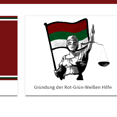
Die Rot-Grün-Weiße Hilfe ist eine unabhängige
Solidaritätsgemeinschaft zur Unterstützung von FCA Fans, die 
 Euch
Zusammenhang mit FCA-Spielen Probleme mit der Justiz beko
er
haben. Was wir tun Beratung bei Problemen mit der Polizei oder
Justiz sowie bei der Erteilung eines Stadionverbots Vermittlung
erfahrenen Rechtsanwälten sowie weiteren Stellen, die Hilfe le
[…]
Gründung der Rot-Grün-Weißen Hilfe